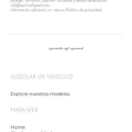
acceder, rectificar, suprimir tus datos y demás derechos en
info@spiritsofspeed.com.
Información adicional: ver más en
Política de privacidad
ALQUILAR UN VEHÍCULO
Explore nuestros modelos
MAPA WEB
Home