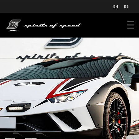
EN
ES