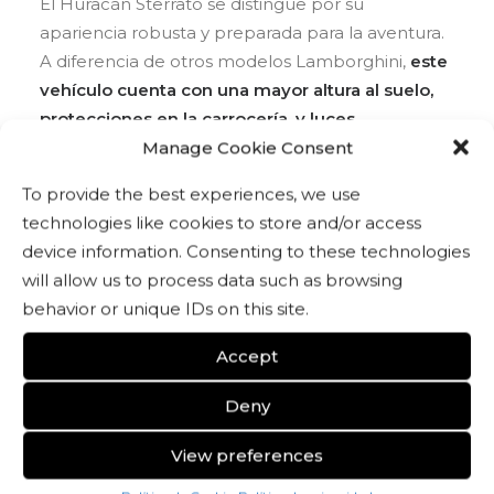
El Huracán Sterrato se distingue por su
apariencia robusta y preparada para la aventura.
A diferencia de otros modelos Lamborghini,
este
vehículo cuenta con una mayor altura al suelo,
protecciones en la carrocería, y luces
adicionales en el techo, dándole una apariencia
Manage Cookie Consent
todoterreno y agresiva.
Su diseño audaz se
To provide the best experiences, we use
complementa con detalles que lo hacen único,
technologies like cookies to store and/or access
como sus llantas especiales y neumáticos
device information. Consenting to these technologies
diseñados para ofrecer agarre en superficies
will allow us to process data such as browsing
irregulares.
behavior or unique IDs on this site.
Accept
EL HURACÁN STERRATO
EQUIPA UN MOTOR V10 DE 5.2
Deny
LITROS, QUE GENERA UNA
POTENCIA DE ALREDEDOR DE
View preferences
610 CABALLOS.